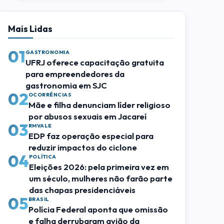
Mais Lidas
01
GASTRONOMIA
UFRJ oferece capacitação gratuita
para empreendedores da
gastronomia em SJC
02
OCORRÊNCIAS
Mãe e filha denunciam líder religioso
por abusos sexuais em Jacareí
03
RMVALE
EDP faz operação especial para
reduzir impactos do ciclone
04
POLÍTICA
Eleições 2026: pela primeira vez em
um século, mulheres não farão parte
das chapas presidenciáveis
05
BRASIL
Polícia Federal aponta que omissão
e falha derrubaram avião da