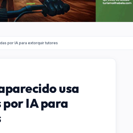
as por IA para extorquir tutores
aparecido usa
 por IA para
s