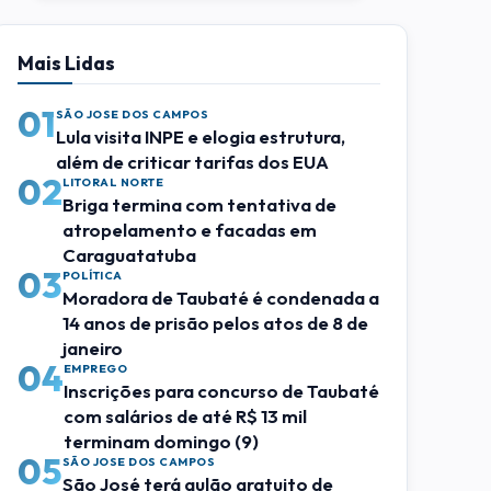
Mais Lidas
01
SÃO JOSE DOS CAMPOS
Lula visita INPE e elogia estrutura,
além de criticar tarifas dos EUA
02
LITORAL NORTE
Briga termina com tentativa de
atropelamento e facadas em
Caraguatatuba
03
POLÍTICA
Moradora de Taubaté é condenada a
14 anos de prisão pelos atos de 8 de
janeiro
04
EMPREGO
Inscrições para concurso de Taubaté
com salários de até R$ 13 mil
terminam domingo (9)
05
SÃO JOSE DOS CAMPOS
São José terá aulão gratuito de