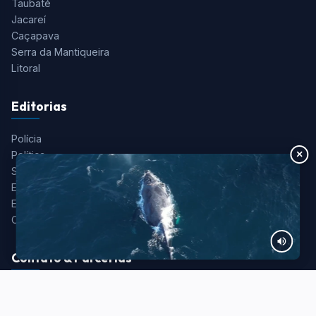
Taubaté
Jacareí
Caçapava
Serra da Mantiqueira
Litoral
Editorias
Polícia
×
Política
Saúde
Esportes
Entretenimento
Colunistas
Contato & Parcerias
Redação:
redacao@portalaquivale.com.br
Comercial:
comercial@portalaquivale.com.br