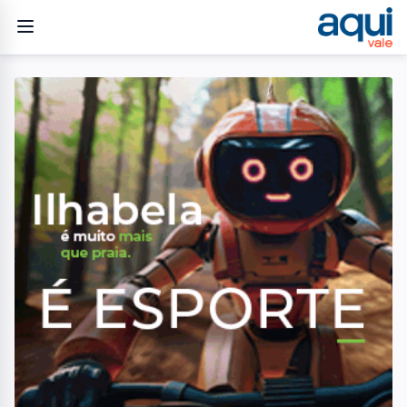
Home
/
Esportes
/
Fifa eleva preços de ingressos em até 22 vezes e projeta
arrecadação recorde de R$ 15,7 bilhões na Copa de 2026
ESPORTES
Fifa eleva preços de
ingressos em até 22 vezes