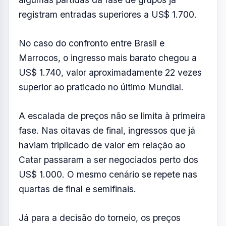
US$ 1.000. O mesmo cenário se repete nas
quartas de final e semifinais.
Já para a decisão do torneio, os preços
alcançam cifras impressionantes: o ingresso
mais caro disponível atualmente ultrapassa
US$ 13 mil, enquanto entradas consideradas
populares superam a marca de US$ 7 mil.
Outro ponto que impulsiona os ganhos da
entidade é o mercado oficial de revenda. A
Fifa permite que torcedores negociem seus
ingressos por meio de sua plataforma e cobra
taxas sobre essas transações.