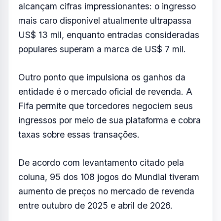
De acordo com levantamento citado pela
coluna, 95 dos 108 jogos do Mundial tiveram
aumento de preços no mercado de revenda
entre outubro de 2025 e abril de 2026.
O resultado dessa política aparece nas
projeções financeiras. O orçamento da Fifa
prevê uma receita de US$ 3,017 bilhões com
ingressos e hospitalidade durante a Copa de
2026.
O montante representa aproximadamente
34% de toda a receita do torneio e é seis
vezes superior ao registrado no Catar. Pela
primeira vez, a bilheteria deve superar as
receitas de marketing, ficando atrás apenas