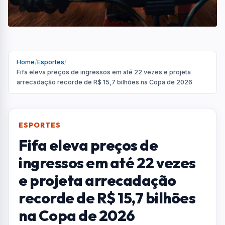
e projeta arrecadação
recorde de R$ 15,7 bilhões
na Copa de 2026
Com a aplicação da política de preços
variáveis, algumas partidas da fase de grupos
já registram entradas superiores a US$ 1.700
Por
Redação
R
Portal AquiVale
Publicado em 10 de junho de 2026
COMPARTILHAR: