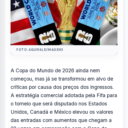
A estratégia comercial adotada pela Fifa para
o torneio que será disputado nos Estados
Unidos, Canadá e México elevou os valores
das entradas com aumentos que chegam a
22 vezes em comparação com a Copa do
Catar, em 2022.
Em contrapartida, a entidade espera
arrecadar cerca de R$ 15,7 bilhões com
bilheteria e pacotes de hospitalidade,
estabelecendo um novo recorde financeiro
para a competição.
Segundo informações publicadas pelo
jornalista Rodrigo Mattos, do UOL, a decisão
partiu diretamente da gestão do presidente