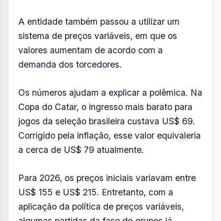
Para 2026, os preços iniciais variavam entre
US$ 155 e US$ 215. Entretanto, com a
aplicação da política de preços variáveis,
algumas partidas da fase de grupos já
registram entradas superiores a US$ 1.700.
No caso do confronto entre Brasil e
Marrocos, o ingresso mais barato chegou a
US$ 1.740, valor aproximadamente 22 vezes
superior ao praticado no último Mundial.
A escalada de preços não se limita à primeira
fase. Nas oitavas de final, ingressos que já
haviam triplicado de valor em relação ao
Catar passaram a ser negociados perto dos