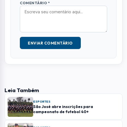
ESPORTES
São José abre inscrições para
campeonato de futebol 40+
ESPORTES
Campeonato Joseense de Tênis terá nova
edição a partir de agosto em São José dos
Campos
ESPORTES
Joseense Fabíola Molina conquista dois
ouros e bate recorde brasileiro
Mais Lidas
01
LITORAL NORTE
Biblioteca de Ilhabela recebe contação de
histórias gratuita nesta terça-feira (11)