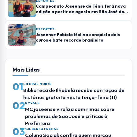
02
RMVALE
MC joseense viraliza com rimas sobre
problemas de São José e críticas à
Prefeitura
03
GILBERTO FREITAS
Coluna Social: confira quem marcou
presença nos eventos de Sjcampos
04
SÃO JOSE DOS CAMPOS
Após cinco anos de funcionamento,
Sheriff encerra atividades em São José
dos Campos
05
EVENTOS
Festival do Queijo de Cunha chega à 6ª
edição com três dias de gastronomia,
música e experiências gratuitas