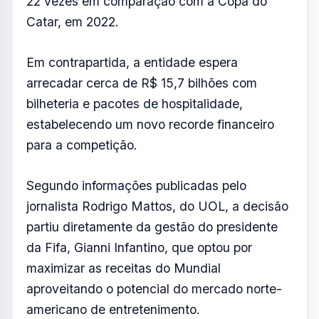
da Fifa, Gianni Infantino, que optou por
maximizar as receitas do Mundial
aproveitando o potencial do mercado norte-
americano de entretenimento.
A entidade também passou a utilizar um
sistema de preços variáveis, em que os
valores aumentam de acordo com a
demanda dos torcedores.
Os números ajudam a explicar a polêmica. Na
Copa do Catar, o ingresso mais barato para
jogos da seleção brasileira custava US$ 69.
Corrigido pela inflação, esse valor equivaleria
a cerca de US$ 79 atualmente.