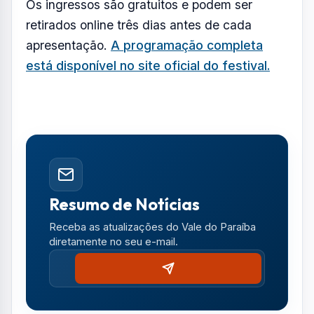
brasileiros e estrangeiros. Os selecionados
passarão por mais de mil horas de aulas,
ensaios e masterclasses com 50 professores
de diferentes países. Uma das novidades é a
Academia de Ópera, voltada à formação de
cantores e instrumentistas em repertório
lírico. O melhor aluno da temporada recebe o
Prêmio Eleazar de Carvalho, que inclui bolsa
de US$ 1.400 mensais para estudar no
exterior por até nove meses.
Os ingressos são gratuitos e podem ser
retirados online três dias antes de cada
apresentação.
A programação completa
está disponível no site oficial do festival.