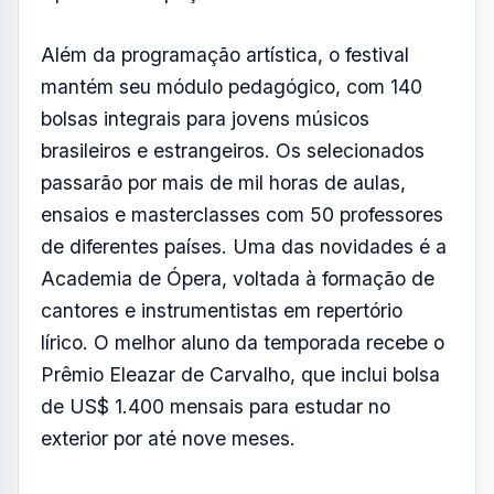
todos acompanhados por conjuntos
sinfônicos. Entre as novidades estão os
concertos à meia-noite no Espaço Cultural Dr.
Além, em Abernéssia, com foco em jazz e
música instrumental brasileira.
Esta edição ganha dois novos palcos: a
Concha Acústica do Museu Felícia Leirner e
o CARDE Museu, inaugurado em 2024, que
se somam aos tradicionais Auditório Claudio
Santoro, Parque Capivari, Capela São Pedro
Apóstolo e Espaço Cultural Dr. Além.
Além da programação artística, o festival
mantém seu módulo pedagógico, com 140
bolsas integrais para jovens músicos