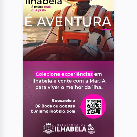
SJC
04
SAÚDE
Anvisa libera Shopee para vender
medicamentos por farmácias
autorizadas
05
VARIEDADES
Bolão feito em Jacareí acerta Lotofácil
e fatura R$ 2 milhões