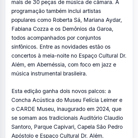
A abertura acontece no dia 4 de julho no
Parque Capivari, com a Orquestra Sinfônica
do Estado de São Paulo regida por Thierry
Fischer. Na mesma noite, o Auditório Claudio
Santoro recebe a ópera A Flauta Mágica, de
Mozart, com regência de Minczuk e o Coro
Acadêmico da Osesp.
O repertório da edição tem como eixo central
a obra de Brahms, com as quatro sinfonias e
mais de 30 peças de música de câmara. A
programação também inclui artistas
populares como Roberta Sá, Mariana Aydar,
Fabiana Cozza e os Demônios da Garoa,