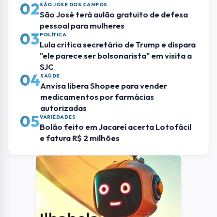
ENVIAR COMENTÁRIO
Mais Lidas
01
EMPREGO
Inscrições para concurso de Taubaté com
salários de até R$ 13 mil terminam
domingo (9)
02
SÃO JOSE DOS CAMPOS
São José terá aulão gratuito de defesa
pessoal para mulheres
03
POLÍTICA
Lula critica secretário de Trump e dispara
"ele parece ser bolsonarista" em visita a