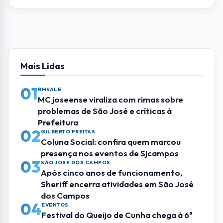
Mais Lidas
01
RMVALE
MC joseense viraliza com rimas sobre
problemas de São José e críticas à
Prefeitura
02
GILBERTO FREITAS
Coluna Social: confira quem marcou
presença nos eventos de Sjcampos
03
SÃO JOSE DOS CAMPOS
Após cinco anos de funcionamento,
Sheriff encerra atividades em São José
dos Campos
04
EVENTOS
Festival do Queijo de Cunha chega à 6ª