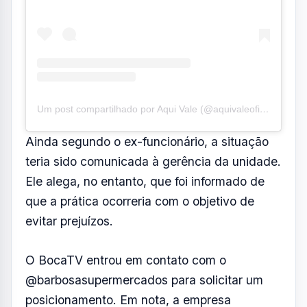
O BocaTV entrou em contato com o
@barbosasupermercados para solicitar um
posicionamento. Em nota, a empresa
informou que tomou conhecimento das
acusações de um ex-colaborador da unidade
Alto da Ponte (SJC) sobre supostas
irregularidades no açougue. Foi iniciado um
processo interno de apuração.
O conteúdo partiu de um ex-colaborador que
tem ação judicial contra a empresa, e as
imagens, por si só, não comprovam as
alegações. Ainda em nota, a empresa disse
que não compactua com práticas que