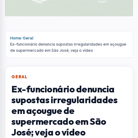
em açougue de
supermercado em São
José; veja o vídeo
Vídeos e fotos enviados ao BocaTV apontam
possível reaproveitamento de produtos
vencidos
Por
Redação
R
Portal AquiVale
Publicado em 29 de abril de 2026
COMPARTILHAR: