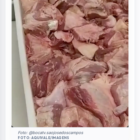
Foto: @bocatv.saojosedoscampos
FOTO: AQUIVALE/IMAGENS
Um ex-funcionário do Supermercado
Barbosa, localizado no bairro Alto da Ponte,
em São José dos Campos, denunciou ao
BocaTV possíveis irregularidades no setor de
açougue da unidade. Ele encaminhou vídeos
e fotos que registram as situações
apontadas. O material seria de outubro de
2025.
De acordo com o relato, produtos com prazo