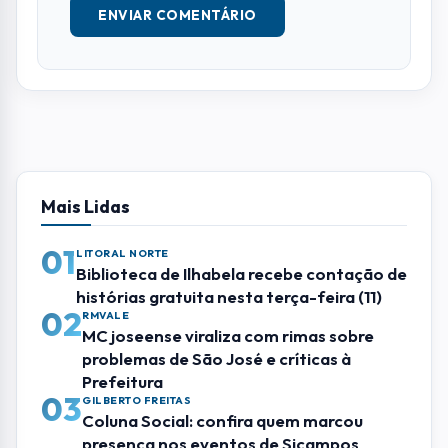
MC joseense viraliza com rimas sobre
problemas de São José e críticas à
Prefeitura
03
GILBERTO FREITAS
Coluna Social: confira quem marcou
presença nos eventos de Sjcampos
04
SÃO JOSE DOS CAMPOS
Após cinco anos de funcionamento,
Sheriff encerra atividades em São José
dos Campos
05
EVENTOS
Festival do Queijo de Cunha chega à 6ª
edição com três dias de gastronomia,
música e experiências gratuitas