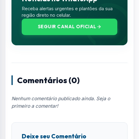
primeiro a comentar!
Deixe seu Comentário
Seu e-mail e telefone não serão exibidos
publicamente. Campos com * são obrigatórios.
NOME *
E-MAIL
TELEFONE
COMENTÁRIO *