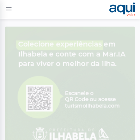
Home
/
Geral
/
Ex-funcionário denuncia supostas irregularidades em açougue
de supermercado em São José; veja o vídeo
GERAL
Ex-funcionário denuncia
supostas irregularidades