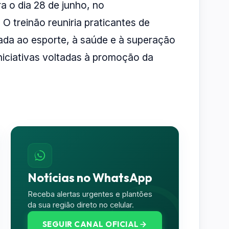
a o dia 28 de junho, no
 treinão reuniria praticantes de
ada ao esporte, à saúde e à superação
niciativas voltadas à promoção da
Notícias no WhatsApp
Receba alertas urgentes e plantões
da sua região direto no celular.
SEGUIR CANAL OFICIAL