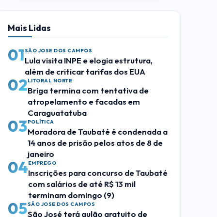
Mais Lidas
01
SÃO JOSE DOS CAMPOS
Lula visita INPE e elogia estrutura,
além de criticar tarifas dos EUA
02
LITORAL NORTE
Briga termina com tentativa de
atropelamento e facadas em
Caraguatatuba
03
POLÍTICA
Moradora de Taubaté é condenada a
14 anos de prisão pelos atos de 8 de
janeiro
04
EMPREGO
Inscrições para concurso de Taubaté
com salários de até R$ 13 mil
terminam domingo (9)
05
SÃO JOSE DOS CAMPOS
São José terá aulão gratuito de