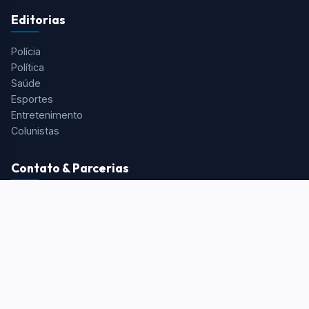
Editorias
Polícia
Política
Saúde
Esportes
Entretenimento
Colunistas
Contato & Parcerias
Redação:
redacao@portalaquivale.com.br
Comercial:
comercial@portalaquivale.com.br
Telefone/WhatsApp:
(12) 99725-0898
Voltar ao Topo