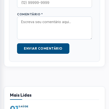
Mais Lidas
01
SAÚDE
Anvisa libera Shopee para vender
medicamentos por farmácias
autorizadas
02
VARIEDADES
Bolão feito em Jacareí acerta Lotofácil
e fatura R$ 2 milhões
03
OCORRÊNCIAS
Idoso perde controle do carro e invade
calçada ao sair de supermercado em São
José
04
SÃO JOSE DOS CAMPOS
Prédio do "Terreno das Vaquinhas" terá
nome inspirado em obra de Cassiano
Ricardo
05
RMVALE