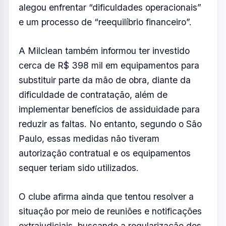
sequer teriam sido utilizados.
O clube afirma ainda que tentou resolver a
situação por meio de reuniões e notificações
extrajudiciais, buscando a regularização dos
serviços e o ressarcimento de valores pagos
a mais, mas não houve acordo.
Na ação, o São Paulo cobra R$ 615,4 mil por
descumprimento contratual e R$ 2 milhões
referentes a pagamentos feitos além do
serviço efetivamente prestado entre
setembro de 2024 e março de 2026. Desse
total, o clube desconta cerca de R$ 1,6
milhão relativos a serviços prestados entre
janeiro e março de 2026 que ainda não foram