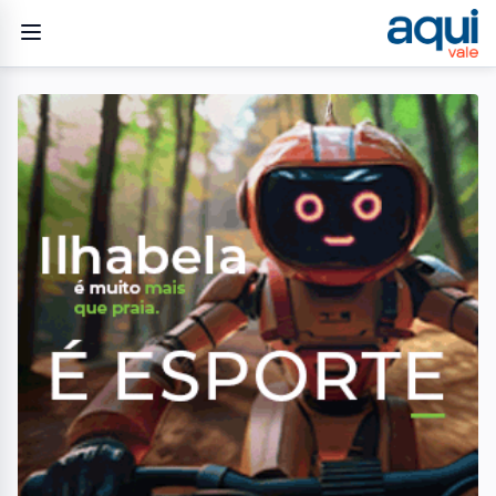
Home
/
Geral
/
Empresa Milclean, de Taubaté, pode ter que pagar até R$ 1
milhão para o São Paulo
GERAL
Empresa Milclean, de
Taubaté, pode ter que