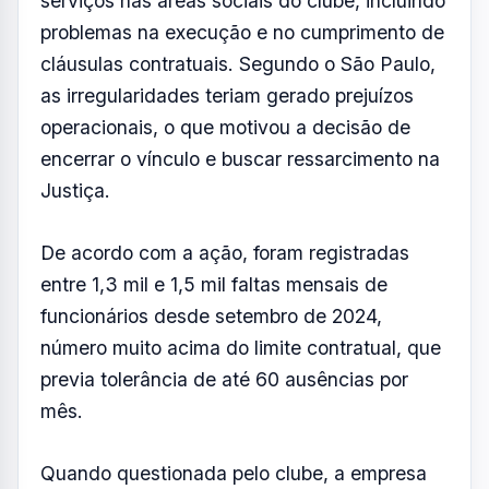
previa tolerância de até 60 ausências por
mês.
Quando questionada pelo clube, a empresa
alegou enfrentar “dificuldades operacionais”
e um processo de “reequilíbrio financeiro”.
A Milclean também informou ter investido
cerca de R$ 398 mil em equipamentos para
substituir parte da mão de obra, diante da
dificuldade de contratação, além de
implementar benefícios de assiduidade para
reduzir as faltas. No entanto, segundo o São
Paulo, essas medidas não tiveram
autorização contratual e os equipamentos