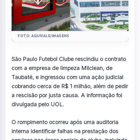
divulgada pelo UOL.
O rompimento ocorreu após uma auditoria
interna identificar falhas na prestação dos
serviços nas áreas sociais do clube, incluindo
problemas na execução e no cumprimento de
cláusulas contratuais. Segundo o São Paulo,
as irregularidades teriam gerado prejuízos
operacionais, o que motivou a decisão de
encerrar o vínculo e buscar ressarcimento na
Justiça.
De acordo com a ação, foram registradas
entre 1,3 mil e 1,5 mil faltas mensais de
funcionários desde setembro de 2024,
número muito acima do limite contratual, que