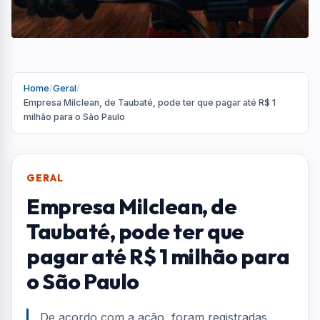
pagar até R$ 1 milhão para
o São Paulo
De acordo com a ação, foram registradas
entre 1,3 mil e 1,5 mil faltas mensais de
funcionários desde setembro de 2024
Por
Redação
R
Portal AquiVale
Publicado em 26 de março de 2026
COMPARTILHAR: