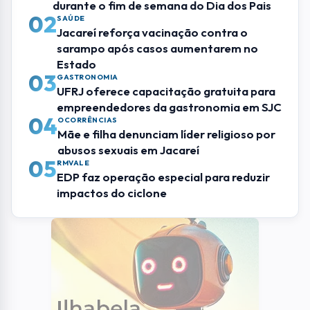
durante o fim de semana do Dia dos Pais
02
SAÚDE
Jacareí reforça vacinação contra o
sarampo após casos aumentarem no
Estado
03
GASTRONOMIA
UFRJ oferece capacitação gratuita para
empreendedores da gastronomia em SJC
04
OCORRÊNCIAS
Mãe e filha denunciam líder religioso por
abusos sexuais em Jacareí
05
RMVALE
EDP faz operação especial para reduzir
impactos do ciclone