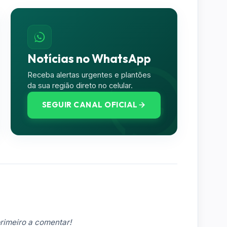
Notícias no WhatsApp
Receba alertas urgentes e plantões
da sua região direto no celular.
SEGUIR CANAL OFICIAL
rimeiro a comentar!