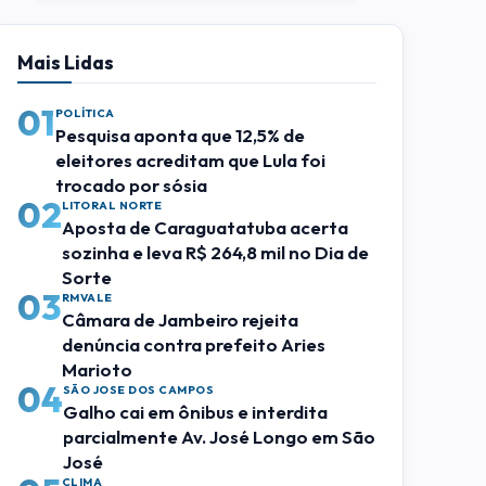
Mais Lidas
01
POLÍTICA
Pesquisa aponta que 12,5% de
eleitores acreditam que Lula foi
trocado por sósia
02
LITORAL NORTE
Aposta de Caraguatatuba acerta
sozinha e leva R$ 264,8 mil no Dia de
Sorte
03
RMVALE
Câmara de Jambeiro rejeita
denúncia contra prefeito Aries
Marioto
04
SÃO JOSE DOS CAMPOS
Galho cai em ônibus e interdita
parcialmente Av. José Longo em São
José
CLIMA