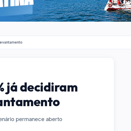
 levantamento
% já decidiram
vantamento
enário permanece aberto