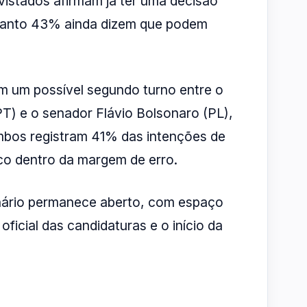
istados afirmam já ter uma decisão
quanto 43% ainda dizem que podem
m um possível segundo turno entre o
(PT) e o senador Flávio Bolsonaro (PL),
bos registram 41% das intenções de
co dentro da margem de erro.
nário permanece aberto, com espaço
oficial das candidaturas e o início da