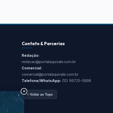
Contato & Parcerias
Redação:
redacao@portalaquivale.com.br
Comercial:
comercial@portalaquivale.com.br
Telefone/WhatsApp:
(12) 99725-0898
×
Voltar ao Topo