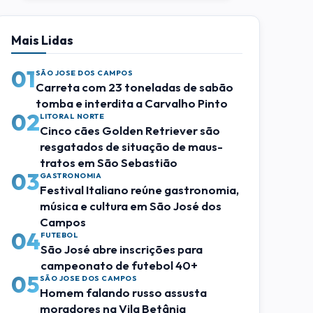
Mais Lidas
01
SÃO JOSE DOS CAMPOS
Carreta com 23 toneladas de sabão
tomba e interdita a Carvalho Pinto
02
LITORAL NORTE
Cinco cães Golden Retriever são
resgatados de situação de maus-
tratos em São Sebastião
03
GASTRONOMIA
Festival Italiano reúne gastronomia,
música e cultura em São José dos
Campos
04
FUTEBOL
São José abre inscrições para
campeonato de futebol 40+
05
SÃO JOSE DOS CAMPOS
Homem falando russo assusta
moradores na Vila Betânia