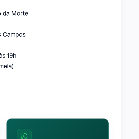
o da Morte
os Campos
às 19h
(meia)