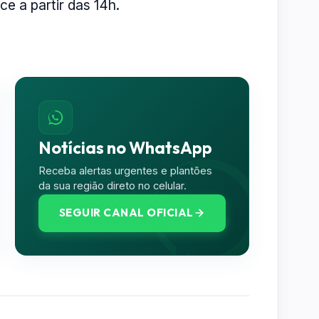
e a partir das 14h.
Notícias no WhatsApp
Receba alertas urgentes e plantões
da sua região direto no celular.
SEGUIR CANAL OFICIAL