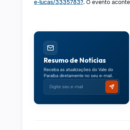
e-lucas/3335783?
. O evento acontec
Resumo de Notícias
Receba as atualizações do Vale do
Paraíba diretamente no seu e-mail.