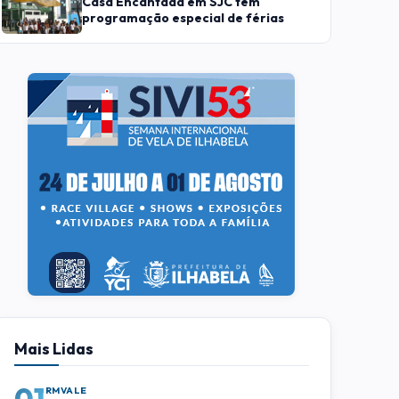
Casa Encantada em SJC tem
programação especial de férias
Mais Lidas
01
RMVALE