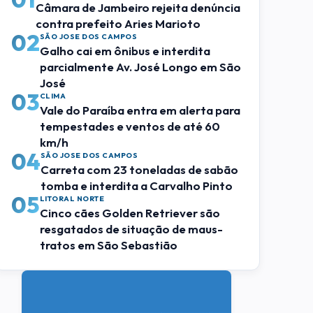
Câmara de Jambeiro rejeita denúncia
contra prefeito Aries Marioto
02
SÃO JOSE DOS CAMPOS
Galho cai em ônibus e interdita
parcialmente Av. José Longo em São
José
03
CLIMA
Vale do Paraíba entra em alerta para
tempestades e ventos de até 60
km/h
04
SÃO JOSE DOS CAMPOS
Carreta com 23 toneladas de sabão
tomba e interdita a Carvalho Pinto
05
LITORAL NORTE
Cinco cães Golden Retriever são
resgatados de situação de maus-
tratos em São Sebastião