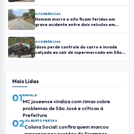
01
MC joseense viraliza com rimas sobre
problemas de São José e críticas à
Prefeitura
02
GILBERTO FREITAS
Coluna Social: confira quem marcou
presença nos eventos de Sjcampos
03
SÃO JOSE DOS CAMPOS
Após cinco anos de funcionamento,
Sheriff encerra atividades em São José
dos Campos
04
EVENTOS
Festival do Queijo de Cunha chega à 6ª
edição com três dias de gastronomia,
música e experiências gratuitas
05
ANIMAIS
Hospital Veterinário de São José iniciará
vacinação e microchipagem