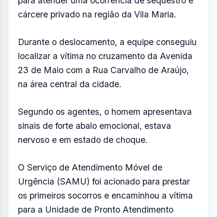
O Serviço de Atendimento Móvel de
Urgência (SAMU) foi acionado para prestar
os primeiros socorros e encaminhou a vítima
para a Unidade de Pronto Atendimento
(UPA) do Alto da Ponte.
A vítima afirmou que foi abordada por volta
das 7h45, em frente à própria residência, por
dois homens desconhecidos que estavam em
um veículo prata, modelo hatch.
Conforme a versão apresentada, ela foi
levada contra a vontade para uma área
próxima à Rua São Pedro, nas imediações da
comunidade conhecida como Vila do Chaves,