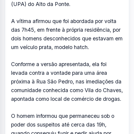
apontada como local de comércio de drogas.
O homem informou que permaneceu sob o
poder dos suspeitos até cerca das 19h,
quando conseguiu fugir e pedir ajuda por
meio do telefone de emergência 190 e
também por aplicativos de mensagens.
Ainda segundo o relato, durante o período em
que esteve em poder dos criminosos, ele foi
ameaçado de morte e coagido a consumir
substâncias entorpecentes.
Apesar da situação, a vítima afirmou que não
teve bens roubados e que os suspeitos não
conseguiram acessar seus dados bancários