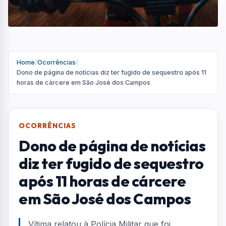
após 11 horas de cárcere
em São José dos Campos
Vítima relatou à Polícia Militar que foi
sequestrada por dois homens, ameaçada de
morte e obrigada a consumir drogas
Por
Redação
R
Portal AquiVale
Publicado em 17 de junho de 2026
COMPARTILHAR: