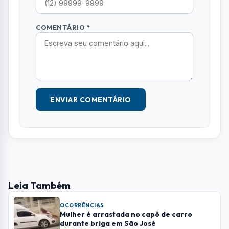
Leia Também
OCORRÊNCIAS
Mulher é arrastada no capô de carro
durante briga em São José
OCORRÊNCIAS
Homem morre e oito ficam feridos em
grave acidente entre dois veículos em
Cunha
OCORRÊNCIAS
Idoso perde controle do carro e invade
calçada ao sair de supermercado em São
José
Mais Lidas
RMVALE