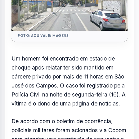
vítima é o dono de uma página de notícias.
De acordo com o boletim de ocorrência,
policiais militares foram acionados via Copom
para atender uma ocorrência de sequestro e
cárcere privado na região da Vila Maria.
Durante o deslocamento, a equipe conseguiu
localizar a vítima no cruzamento da Avenida
23 de Maio com a Rua Carvalho de Araújo,
na área central da cidade.
Segundo os agentes, o homem apresentava
sinais de forte abalo emocional, estava
nervoso e em estado de choque.