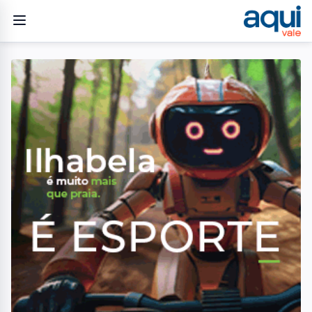
Home
/
Ocorrências
/
Dono de página de notícias diz ter fugido de sequestro após 11
horas de cárcere em São José dos Campos
OCORRÊNCIAS
Dono de página de notícias
diz ter fugido de sequestro