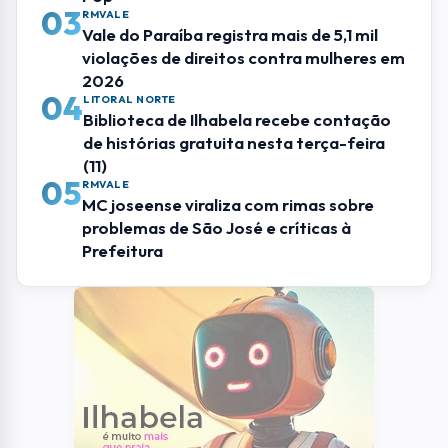
Mais Lidas
01
MUNDO
Jovem de 18 anos se torna o professor
universitário mais jovem do mundo
02
CINEMA
Filme “Michael” volta aos cinemas em
sessão especial no aniversário do Rei do
Pop
03
RMVALE
Vale do Paraíba registra mais de 5,1 mil
violações de direitos contra mulheres em
2026
04
LITORAL NORTE
Biblioteca de Ilhabela recebe contação