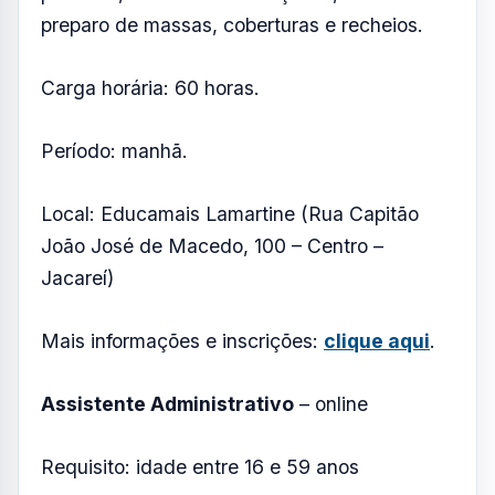
Para acessar o calendário dos cursos e fazer
a inscrição, o candidato deverá possuir
conta
gov.br
e fazer o login na plataforma.
Veja abaixo os cursos disponíveis e acesse o
link de inscrição.
Confeitaria
– presencial
Requisito: idade entre 25 e 59 anos.
Objetivo: qualificar o estudante para atuar em
padarias, confeitarias e doçarias, realizando o
preparo de massas, coberturas e recheios.
Carga horária: 60 horas.