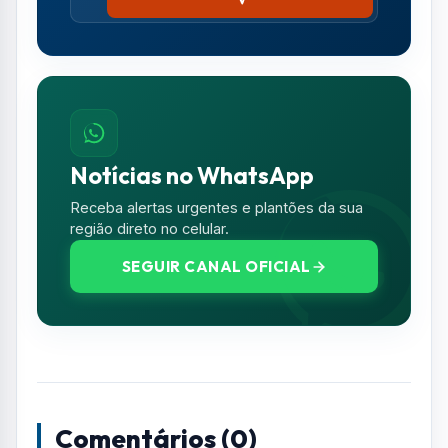
WhatsApp:
(11) 98370-9847
ou pelo E-
mail:
trampolimsp-suporte@sp.gov.br
.
Resumo de Notícias
Receba as atualizações do Vale do Paraíba
diretamente no seu e-mail.