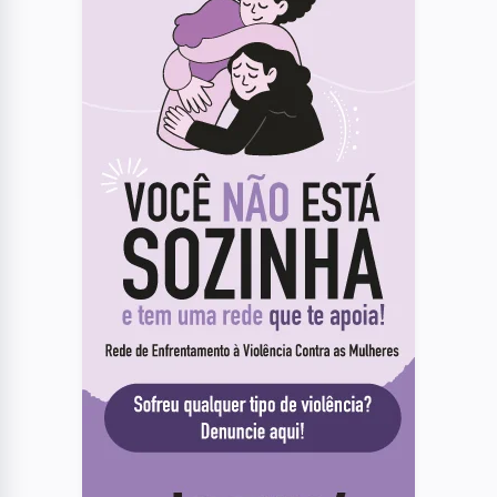
03
SÃO JOSE DOS CAMPOS
Após cinco anos de funcionamento,
Sheriff encerra atividades em São José
dos Campos
04
EVENTOS
Festival do Queijo de Cunha chega à 6ª
edição com três dias de gastronomia,
música e experiências gratuitas
05
ANIMAIS
Hospital Veterinário de São José iniciará
vacinação e microchipagem