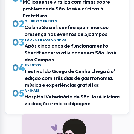
ENVIAR COMENTÁRIO
Mais Lidas
01
RMVALE
MC joseense viraliza com rimas sobre
problemas de São José e críticas à
Prefeitura
02
GILBERTO FREITAS
Coluna Social: confira quem marcou
presença nos eventos de Sjcampos