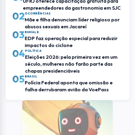
ENVIAR COMENTÁRIO
Mais Lidas
01
GASTRONOMIA
UFRJ oferece capacitação gratuita para
empreendedores da gastronomia em SJC
02
OCORRÊNCIAS
Mãe e filha denunciam líder religioso por
abusos sexuais em Jacareí
03
RMVALE