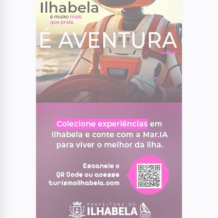
EDP faz operação especial para reduzir
impactos do ciclone
04
POLÍTICA
Eleições 2026: pela primeira vez em um
século, mulheres não farão parte das
chapas presidenciáveis
05
BRASIL
Polícia Federal aponta que omissão e
falha derrubaram avião da VoePass