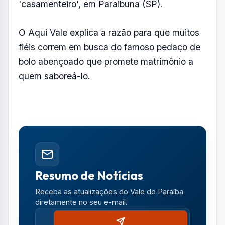
FOTO: AQUIVALE/IMAGENS
Todos os anos, centenas de pessoas que
sonham em casar recorrem à fé para subir ao
altar. Nesta época, em junho, centenas de
fiéis são esperados na igreja dedicada a
Santo Antônio, que tem fama de
'casamenteiro', em Paraibuna (SP).
O Aqui Vale explica a razão para que muitos
fiéis correm em busca do famoso pedaço de