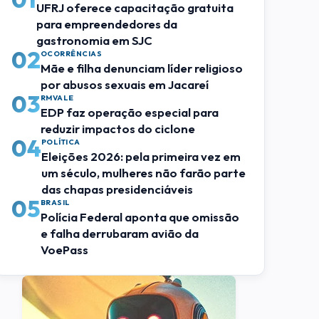
UFRJ oferece capacitação gratuita
para empreendedores da
gastronomia em SJC
02
OCORRÊNCIAS
Mãe e filha denunciam líder religioso
por abusos sexuais em Jacareí
03
RMVALE
EDP faz operação especial para
reduzir impactos do ciclone
04
POLÍTICA
Eleições 2026: pela primeira vez em
um século, mulheres não farão parte
das chapas presidenciáveis
05
BRASIL
Polícia Federal aponta que omissão
e falha derrubaram avião da
VoePass