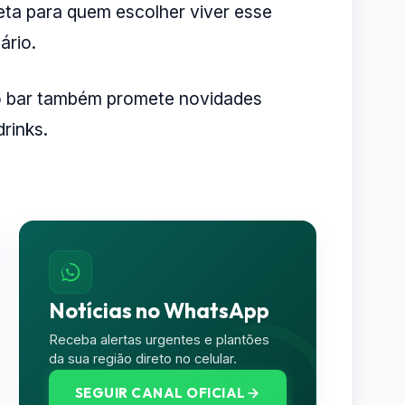
ta para quem escolher viver esse
ário.
 o bar também promete novidades
rinks.
Notícias no WhatsApp
Receba alertas urgentes e plantões
da sua região direto no celular.
SEGUIR CANAL OFICIAL