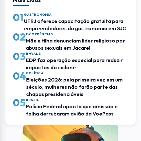
01
GASTRONOMIA
UFRJ oferece capacitação gratuita para
empreendedores da gastronomia em SJC
02
OCORRÊNCIAS
Mãe e filha denunciam líder religioso por
abusos sexuais em Jacareí
03
RMVALE
EDP faz operação especial para reduzir
impactos do ciclone
04
POLÍTICA
Eleições 2026: pela primeira vez em um
século, mulheres não farão parte das
chapas presidenciáveis
05
BRASIL
Polícia Federal aponta que omissão e
falha derrubaram avião da VoePass