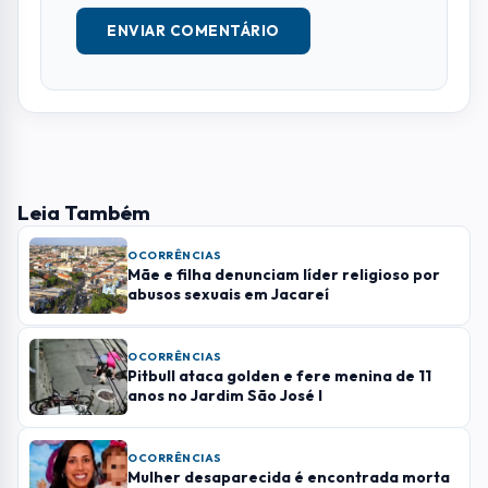
OCORRÊNCIAS
Pitbull ataca golden e fere menina de 11
anos no Jardim São José I
OCORRÊNCIAS
Mulher desaparecida é encontrada morta
em córrego entre Tremembé e Taubaté
Mais Lidas
01
GASTRONOMIA
UFRJ oferece capacitação gratuita para
empreendedores da gastronomia em SJC
02
OCORRÊNCIAS
Mãe e filha denunciam líder religioso por
abusos sexuais em Jacareí
03
RMVALE
EDP faz operação especial para reduzir
impactos do ciclone