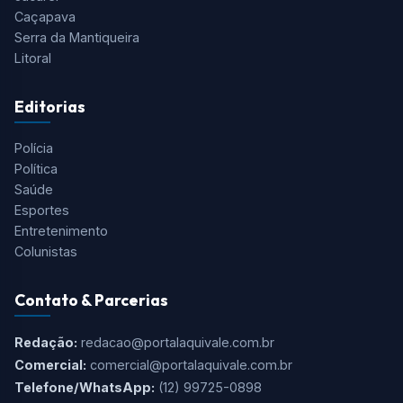
Tudo o que você precisa saber está aqui! O Aqui Vale é o
portal de notícias mais completo do Vale do Paraíba, Serra
da Mantiqueira e Região.
Cidades
São José dos Campos
Taubaté
Jacareí
Caçapava
Serra da Mantiqueira
Litoral
Editorias