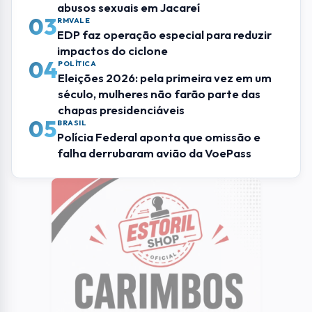
Mais Lidas
01
GASTRONOMIA
UFRJ oferece capacitação gratuita para
empreendedores da gastronomia em SJC
02
OCORRÊNCIAS
Mãe e filha denunciam líder religioso por
abusos sexuais em Jacareí
03
RMVALE
EDP faz operação especial para reduzir
impactos do ciclone
04
POLÍTICA
Eleições 2026: pela primeira vez em um