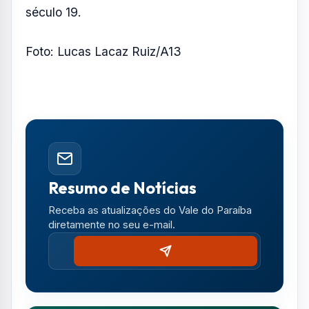
Ao longo de sua trajetória, desenvolveu a
hipótese da “savanização” da Amazônia, que
alerta para o risco de transformação da
floresta em savana devido ao desmatamento
e ao aquecimento global — tema que o
projetou internacionalmente.
Em 2022, o pesquisador também foi eleito
membro da Royal Society, tornando-se o
primeiro brasileiro a receber o título desde o
século 19.
Foto: Lucas Lacaz Ruiz/A13