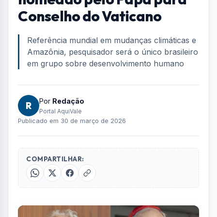
Home
/
Geral
/
Cientista da USP é nomeado pelo Papa para Conselho do
Vaticano
GERAL
Cientista da USP é
nomeado pelo Papa para
Conselho do Vaticano
Referência mundial em mudanças climáticas e
Amazônia, pesquisador será o único brasileiro