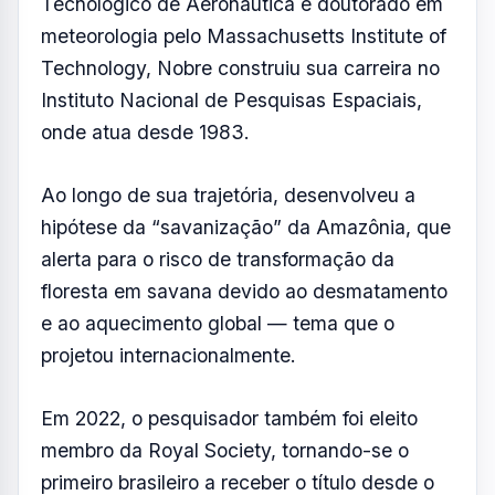
Reconhecido internacionalmente por suas
pesquisas sobre os impactos das mudanças
climáticas na Amazônia, o cientista já havia
se encontrado com o papa Francisco em
2019, durante o Sínodo da Amazônia,
realizado em Roma. Na ocasião, destacou a
importância de levar a pauta ambiental ao
centro das discussões da Igreja.
Com formação em engenharia pelo Instituto
Tecnológico de Aeronáutica e doutorado em
meteorologia pelo Massachusetts Institute of
Technology, Nobre construiu sua carreira no
Instituto Nacional de Pesquisas Espaciais,
onde atua desde 1983.