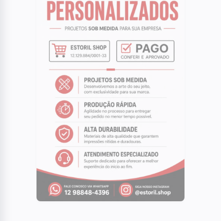
século, mulheres não farão parte das
chapas presidenciáveis
05
BRASIL
Polícia Federal aponta que omissão e
falha derrubaram avião da VoePass