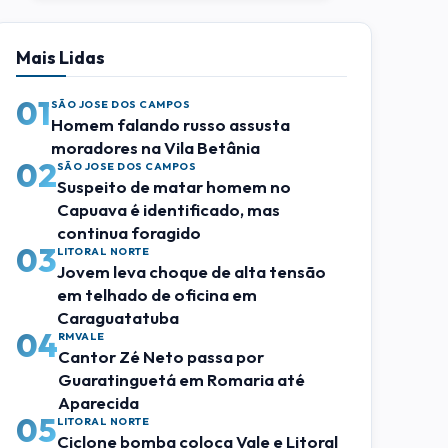
Mais Lidas
01
SÃO JOSE DOS CAMPOS
Homem falando russo assusta
moradores na Vila Betânia
02
SÃO JOSE DOS CAMPOS
Suspeito de matar homem no
Capuava é identificado, mas
continua foragido
03
LITORAL NORTE
Jovem leva choque de alta tensão
em telhado de oficina em
Caraguatatuba
04
RMVALE
Cantor Zé Neto passa por
Guaratinguetá em Romaria até
Aparecida
05
LITORAL NORTE
Ciclone bomba coloca Vale e Litoral