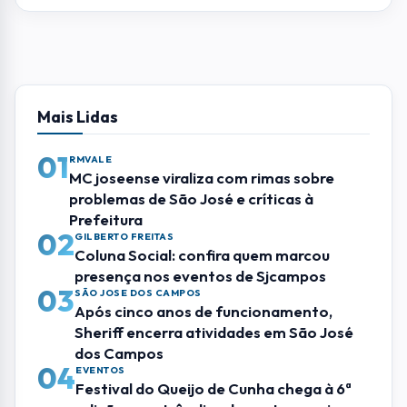
Mais Lidas
01
RMVALE
MC joseense viraliza com rimas sobre
problemas de São José e críticas à
Prefeitura
02
GILBERTO FREITAS
Coluna Social: confira quem marcou
presença nos eventos de Sjcampos
03
SÃO JOSE DOS CAMPOS
Após cinco anos de funcionamento,
Sheriff encerra atividades em São José
dos Campos
04
EVENTOS
Festival do Queijo de Cunha chega à 6ª