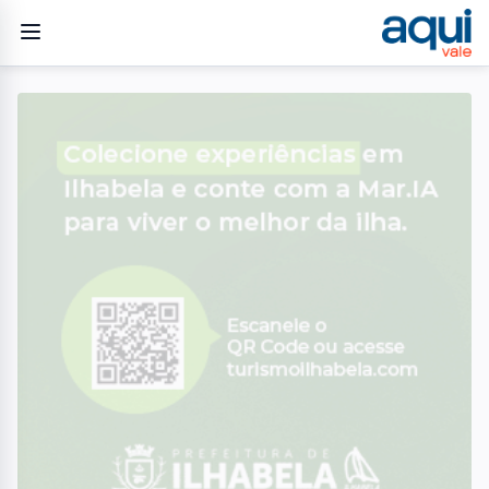
Home
/
Geral
/
Brasileiros destinam 8% do orçamento familiar a animais de
estimação, aponta pesquisa
GERAL
Brasileiros destinam 8% do
orçamento familiar a