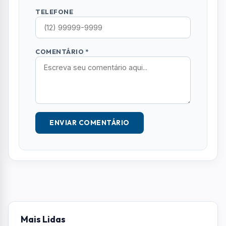
Mais Lidas
01
EVENTOS
Inteligência Artificial e futuro do trabalho
serão tema de evento gratuito em São
José dos Campos
02
BRASIL
Ciclone perde força, mas ventania de até
90 km/h ainda ameaça Sul e Sudeste
03
SÃO JOSE DOS CAMPOS
Clube de Campo Santa Rita recebe
feijoada especial pelos 113 anos da AESJ
04
OCORRÊNCIAS
Mulher é arrastada no capô de carro
durante briga em São José
05
LITORAL NORTE
Cinema de Ilhabela terá sessões