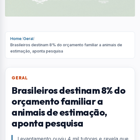
animais de estimação,
aponta pesquisa
Levantamento ouviu 4 mil tutores e revela que
custo médio mensal chega a R$ 690 para
cães e R$ 574 para gatos
Por
Redação
R
Portal AquiVale
Publicado em 31 de maio de 2026
COMPARTILHAR: