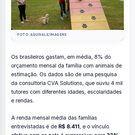
e rendas.
A renda mensal média das famílias
entrevistadas é de
R$ 8.411
, e o vínculo
afetivo com os pets é expressivo: para
33%
dos participantes, o animal é tratado como
um filho
, enquanto 28% afirmam que ele faz
parte da família, ainda que não ocupe esse
papel.
O maior gasto é com ração, que representa
R$ 202 mensais para donos de cães e R$
158 para os de gatos
. Na sequência,
aparecem banho e tosa, com custo médio de
R$ 174 exclusivamente para cães, e planos
de saúde animal, que custam R$ 135 para