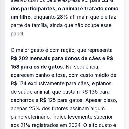
cachorros e R$ 125 para gatos. Apesar disso,
apenas 25% dos tutores assinam algum
plano veterinário, índice levemente superior
aos 21% registrados em 2024. O alto custo é
apontado como principal barreira por 37%
dos não assinantes, seguido pela percepção
de que o serviço não é necessário, citada por
29%.
O estudo também aponta mudanças no
comportamento de compra. As
megapetshops perderam espaço para lojas
de bairro, com 36% dos tutores de cães e
30% dos de gatos optando por
estabelecimentos mais próximos de casa.