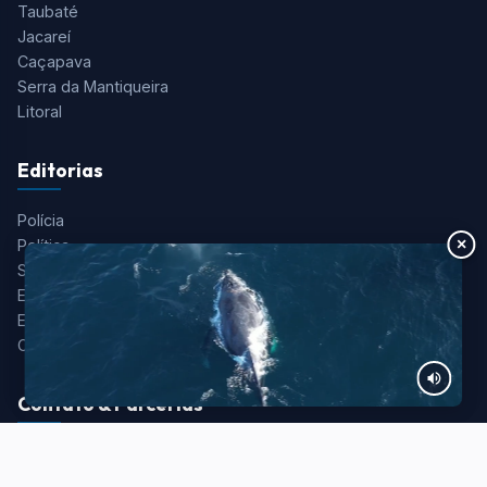
Taubaté
Jacareí
Caçapava
Serra da Mantiqueira
Litoral
Editorias
Polícia
×
Política
Saúde
Esportes
Entretenimento
Colunistas
Contato & Parcerias
Redação:
redacao@portalaquivale.com.br
Comercial:
comercial@portalaquivale.com.br