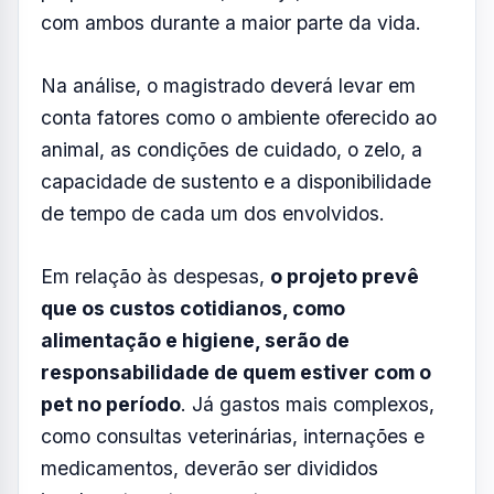
comuns após o fim de relacionamentos,
especialmente diante do vínculo afetivo
criado com os animais.
Pelo projeto,
quando não houver acordo
entre as partes, caberá ao juiz definir
como será feita a guarda, devendo
estabelecer uma divisão equilibrada do
tempo de convivência e das despesas.
Para isso, será considerado se o animal é de
propriedade comum, ou seja, se conviveu
com ambos durante a maior parte da vida.
Na análise, o magistrado deverá levar em
conta fatores como o ambiente oferecido ao