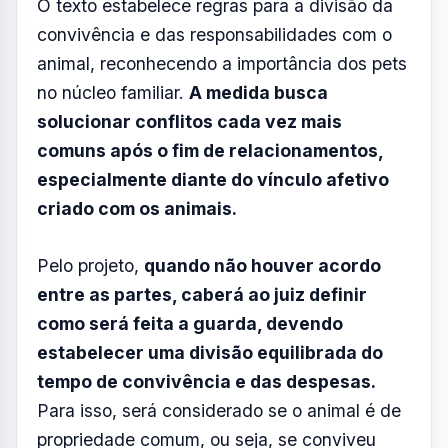
FOTO: AQUIVALE/IMAGENS
O Senado Federal aprovou na última terça-
feira (31) o Projeto de Lei nº 941/2024, que
prevê a possibilidade de guarda
compartilhada de animais de estimação em
casos de separação de casais. A proposta
agora segue para sanção do presidente Lula.
O texto estabelece regras para a divisão da
convivência e das responsabilidades com o
animal, reconhecendo a importância dos pets
no núcleo familiar.
A medida busca
solucionar conflitos cada vez mais