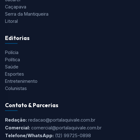
Tudo o que você precisa saber está aqui! O Aqui Vale é o
portal de notícias mais completo do Vale do Paraíba, Serra
da Mantiqueira e Região.
Cidades
São José dos Campos
Taubaté
Jacareí
Caçapava
Serra da Mantiqueira
Litoral
Editorias