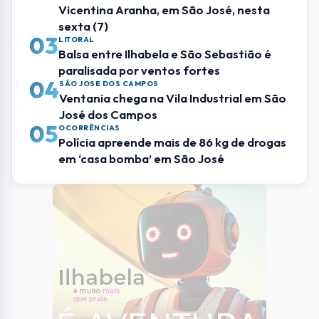
Mais Lidas
01
RMVALE
Lobo-guará é capturado pelos Bombeiros
dentro de universidade em Lorena
02
SÃO JOSE DOS CAMPOS
Alerta de ventania fecha Parque
Vicentina Aranha, em São José, nesta
sexta (7)
03
LITORAL
Balsa entre Ilhabela e São Sebastião é
paralisada por ventos fortes
SÃO JOSE DOS CAMPOS