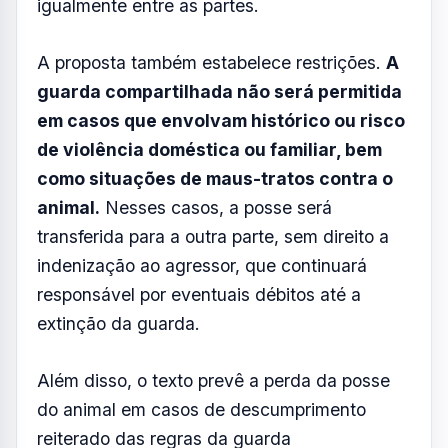
animal, as condições de cuidado, o zelo, a
capacidade de sustento e a disponibilidade
de tempo de cada um dos envolvidos.
Em relação às despesas,
o projeto prevê
que os custos cotidianos, como
alimentação e higiene, serão de
responsabilidade de quem estiver com o
pet no período
. Já gastos mais complexos,
como consultas veterinárias, internações e
medicamentos, deverão ser divididos
igualmente entre as partes.
A proposta também estabelece restrições.
A
guarda compartilhada não será permitida
em casos que envolvam histórico ou risco