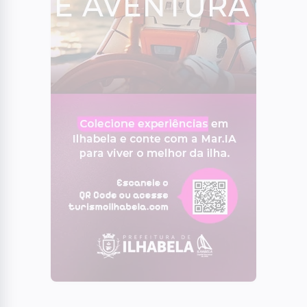
04
Ventania chega na Vila Industrial em São
José dos Campos
05
OCORRÊNCIAS
Polícia apreende mais de 86 kg de drogas
em ‘casa bomba’ em São José