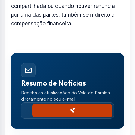
de violência doméstica ou familiar, bem
como situações de maus-tratos contra o
animal.
Nesses casos, a posse será
transferida para a outra parte, sem direito a
indenização ao agressor, que continuará
responsável por eventuais débitos até a
extinção da guarda.
Além disso, o texto prevê a perda da posse
do animal em casos de descumprimento
reiterado das regras da guarda
compartilhada ou quando houver renúncia
por uma das partes, também sem direito a
compensação financeira.